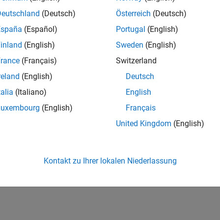
Deutschland
(Deutsch)
Österreich
(Deutsch)
España
(Español)
Portugal
(English)
inland
(English)
Sweden
(English)
rance
(Français)
Switzerland
reland
(English)
Deutsch
talia
(Italiano)
English
Luxembourg
(English)
Français
United Kingdom
(English)
Kontakt zu Ihrer lokalen Niederlassung