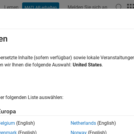
Lernen
Melden Sie sich an
MATLAB erhalten
en
ren nach
ersetzte Inhalte (sofern verfügbar) sowie lokale Veranstaltung
n wir Ihnen die folgende Auswahl:
United States
.
er folgenden Liste auswählen:
Europa
Belgium
(English)
Netherlands
(English)
Denmark
(English)
Norway
(English)