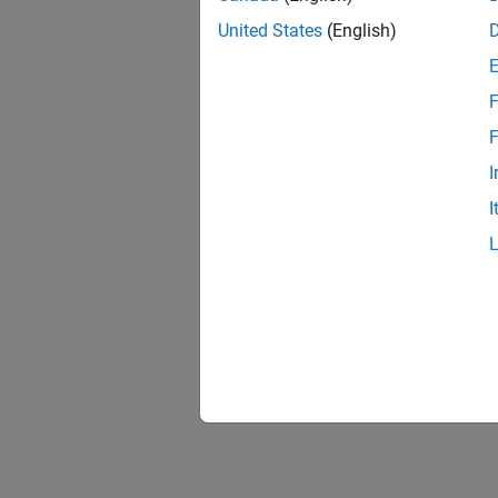
United States
(English)
F
F
I
I