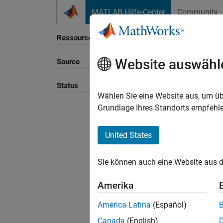
Weiter zum Inhalt
MATLAB Hilfe-Center
Community
Ressource
Website auswähl
Source
Sortie
Status
Wählen Sie eine Website aus, um üb
Grundlage Ihres Standorts empfehle
United States
Sie können auch eine Website aus d
Amerika
América Latina
(Español)
Canada
(English)