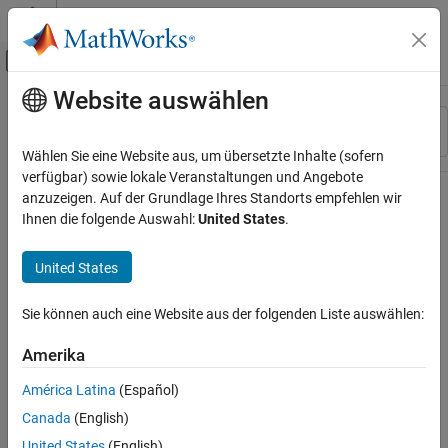
Weiter zum Inhalt
MATLAB Hilfe-Center
Umschaltung für Off-Canvas-Navigation
Website auswählen
Hauptinhalt
Ressource
Sortieren nach
Source
Wählen Sie eine Website aus, um übersetzte Inhalte (sofern
verfügbar) sowie lokale Veranstaltungen und Angebote
Status
anzuzeigen. Auf der Grundlage Ihres Standorts empfehlen wir
Ihnen die folgende Auswahl:
United States
.
United States
Sie können auch eine Website aus der folgenden Liste auswählen:
Amerika
América Latina
(Español)
Canada
(English)
United States
(English)