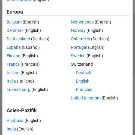
Europa
Belgium
(English)
Netherlands
(English)
Trust Center
Handelsmarken
Datenschutz-Richtlinien
Denmark
(English)
Norway
(English)
Datendiebstahl verhindern
Status von Anwendungen
Kontakt
Deutschland
(Deutsch)
Österreich
(Deutsch)
© 1994-2026 The MathWorks, Inc.
España
(Español)
Portugal
(English)
Finland
(English)
Sweden
(English)
Website auswählen
Deutschland
France
(Français)
Switzerland
Ireland
(English)
Deutsch
Italia
(Italiano)
English
Luxembourg
(English)
Français
United Kingdom
(English)
Asien-Pazifik
Australia
(English)
India
(English)