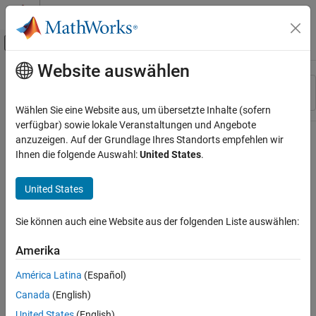
Weiter zum Inhalt
MATLAB Hilfe-Center
Umschaltung für Off-Canvas-Navigation
Website auswählen
Hauptinhalt
Ressource
Sortieren nach
Source
Wählen Sie eine Website aus, um übersetzte Inhalte (sofern
verfügbar) sowie lokale Veranstaltungen und Angebote
Status
anzuzeigen. Auf der Grundlage Ihres Standorts empfehlen wir
Ihnen die folgende Auswahl:
United States
.
United States
Sie können auch eine Website aus der folgenden Liste auswählen:
Amerika
América Latina
(Español)
Canada
(English)
United States
(English)