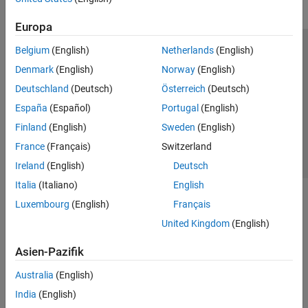
Europa
Belgium
(English)
Netherlands
(English)
Trust Center
Handelsmarken
Datenschutz-Richtlinien
Denmark
(English)
Norway
(English)
Datendiebstahl verhindern
Status von Anwendungen
Kontakt
Deutschland
(Deutsch)
Österreich
(Deutsch)
© 1994-2026 The MathWorks, Inc.
España
(Español)
Portugal
(English)
Finland
(English)
Sweden
(English)
Website auswählen
Deutschland
France
(Français)
Switzerland
Ireland
(English)
Deutsch
Italia
(Italiano)
English
Luxembourg
(English)
Français
United Kingdom
(English)
Asien-Pazifik
Australia
(English)
India
(English)