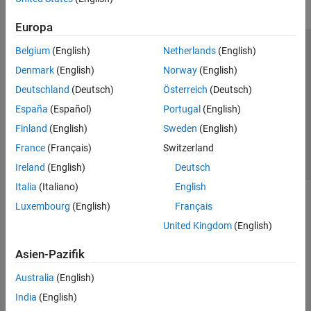
Europa
Belgium
(English)
Netherlands
(English)
Trust Center
Handelsmarken
Datenschutz-Richtlinien
Denmark
(English)
Norway
(English)
Datendiebstahl verhindern
Status von Anwendungen
Kontakt
Deutschland
(Deutsch)
Österreich
(Deutsch)
© 1994-2026 The MathWorks, Inc.
España
(Español)
Portugal
(English)
Finland
(English)
Sweden
(English)
Website auswählen
Deutschland
France
(Français)
Switzerland
Ireland
(English)
Deutsch
Italia
(Italiano)
English
Luxembourg
(English)
Français
United Kingdom
(English)
Asien-Pazifik
Australia
(English)
India
(English)