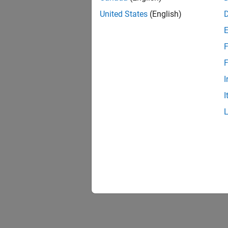
United States
(English)
F
F
I
I