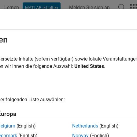
Lernen
Melden Sie sich an
MATLAB erhalten
en
ren nach
ersetzte Inhalte (sofern verfügbar) sowie lokale Veranstaltung
n wir Ihnen die folgende Auswahl:
United States
.
er folgenden Liste auswählen:
Europa
Belgium
(English)
Netherlands
(English)
Denmark
(English)
Norway
(English)