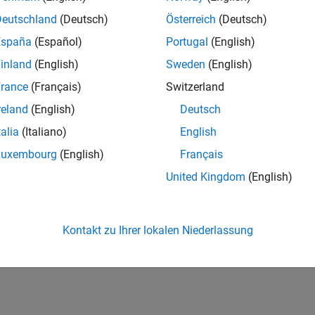
Deutschland
(Deutsch)
Österreich
(Deutsch)
España
(Español)
Portugal
(English)
inland
(English)
Sweden
(English)
rance
(Français)
Switzerland
reland
(English)
Deutsch
talia
(Italiano)
English
Luxembourg
(English)
Français
United Kingdom
(English)
Kontakt zu Ihrer lokalen Niederlassung