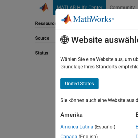
Weiter zum Inhalt
MATLAB Hilfe-Center
Community
Ressource
Website auswähl
Source
Sortie
Status
Wählen Sie eine Website aus, um üb
Grundlage Ihres Standorts empfehle
United States
Sie können auch eine Website aus d
Amerika
América Latina
(Español)
Canada
(English)