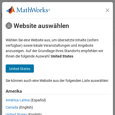
Weiter zum Inhalt
MATLAB Hilfe-Center
Umschaltung für Off-Canvas-Navigation
Website auswählen
Hauptinhalt
Ressource
Sortieren nach
Source
Wählen Sie eine Website aus, um übersetzte Inhalte (sofern
verfügbar) sowie lokale Veranstaltungen und Angebote
Status
anzuzeigen. Auf der Grundlage Ihres Standorts empfehlen wir
Ihnen die folgende Auswahl:
United States
.
United States
Sie können auch eine Website aus der folgenden Liste auswählen:
Amerika
América Latina
(Español)
Canada
(English)
United States
(English)