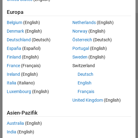
Europa
Belgium
(English)
Netherlands
(English)
Trust Center
Handelsmarken
Datenschutz-Richtlinien
Denmark
(English)
Norway
(English)
Datendiebstahl verhindern
Status von Anwendungen
Kontakt
Deutschland
(Deutsch)
Österreich
(Deutsch)
© 1994-2026 The MathWorks, Inc.
España
(Español)
Portugal
(English)
Finland
(English)
Sweden
(English)
Website auswählen
Deutschland
France
(Français)
Switzerland
Ireland
(English)
Deutsch
Italia
(Italiano)
English
Luxembourg
(English)
Français
United Kingdom
(English)
Asien-Pazifik
Australia
(English)
India
(English)