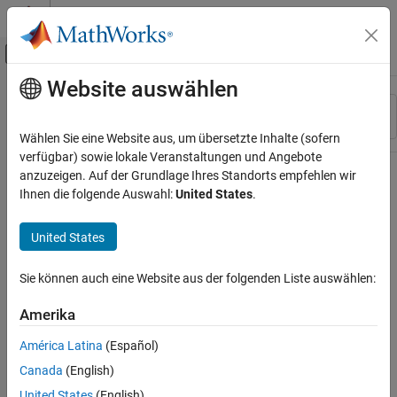
Weiter zum Inhalt
MATLAB Hilfe-Center
Umschaltung für Off-Canvas-Navigation
Website auswählen
Hauptinhalt
Ressource
Sortieren nach
Source
Wählen Sie eine Website aus, um übersetzte Inhalte (sofern
verfügbar) sowie lokale Veranstaltungen und Angebote
Status
anzuzeigen. Auf der Grundlage Ihres Standorts empfehlen wir
Ihnen die folgende Auswahl:
United States
.
United States
Sie können auch eine Website aus der folgenden Liste auswählen:
Amerika
América Latina
(Español)
Canada
(English)
United States
(English)