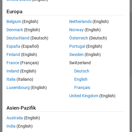
Europa
Belgium
(English)
Netherlands
(English)
Trust Center
Handelsmarken
Datenschutz-Richtlinien
Denmark
(English)
Norway
(English)
Datendiebstahl verhindern
Status von Anwendungen
Kontakt
Deutschland
(Deutsch)
Österreich
(Deutsch)
© 1994-2026 The MathWorks, Inc.
España
(Español)
Portugal
(English)
Finland
(English)
Sweden
(English)
Website auswählen
Deutschland
France
(Français)
Switzerland
Ireland
(English)
Deutsch
Italia
(Italiano)
English
Luxembourg
(English)
Français
United Kingdom
(English)
Asien-Pazifik
Australia
(English)
India
(English)