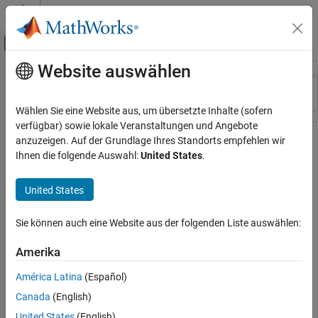
Weiter zum Inhalt
MATLAB Hilfe-Center
Umschaltung für Off-Canvas-Navigation
Website auswählen
Hauptinhalt
Ressource
Sortieren nach
Source
Wählen Sie eine Website aus, um übersetzte Inhalte (sofern
verfügbar) sowie lokale Veranstaltungen und Angebote
Status
anzuzeigen. Auf der Grundlage Ihres Standorts empfehlen wir
Ihnen die folgende Auswahl:
United States
.
United States
Sie können auch eine Website aus der folgenden Liste auswählen:
Amerika
América Latina
(Español)
Canada
(English)
United States
(English)