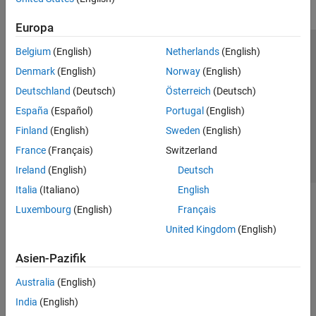
Europa
Belgium
(English)
Netherlands
(English)
Trust Center
Handelsmarken
Datenschutz-Richtlinien
Denmark
(English)
Norway
(English)
Datendiebstahl verhindern
Status von Anwendungen
Kontakt
Deutschland
(Deutsch)
Österreich
(Deutsch)
© 1994-2026 The MathWorks, Inc.
España
(Español)
Portugal
(English)
Finland
(English)
Sweden
(English)
Website auswählen
Deutschland
France
(Français)
Switzerland
Ireland
(English)
Deutsch
Italia
(Italiano)
English
Luxembourg
(English)
Français
United Kingdom
(English)
Asien-Pazifik
Australia
(English)
India
(English)