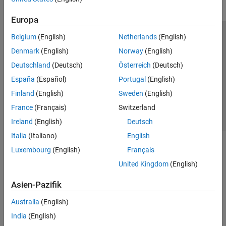
Europa
Belgium
(English)
Netherlands
(English)
Trust Center
Handelsmarken
Datenschutz-Richtlinien
Denmark
(English)
Norway
(English)
Datendiebstahl verhindern
Status von Anwendungen
Kontakt
Deutschland
(Deutsch)
Österreich
(Deutsch)
© 1994-2026 The MathWorks, Inc.
España
(Español)
Portugal
(English)
Finland
(English)
Sweden
(English)
Website auswählen
Deutschland
France
(Français)
Switzerland
Ireland
(English)
Deutsch
Italia
(Italiano)
English
Luxembourg
(English)
Français
United Kingdom
(English)
Asien-Pazifik
Australia
(English)
India
(English)