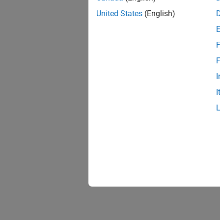
United States
(English)
F
F
I
I