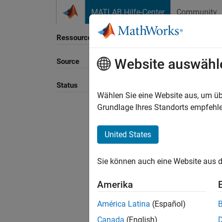
Weiter zum Inhalt
MATLAB Hilfe-Center
Community
Ressource
Website auswähl
Source
Sortie
Status
Wählen Sie eine Website aus, um üb
Grundlage Ihres Standorts empfehle
United States
Sie können auch eine Website aus d
Amerika
América Latina
(Español)
Canada
(English)