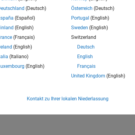
Deutschland
(Deutsch)
Österreich
(Deutsch)
España
(Español)
Portugal
(English)
inland
(English)
Sweden
(English)
rance
(Français)
Switzerland
reland
(English)
Deutsch
talia
(Italiano)
English
Luxembourg
(English)
Français
United Kingdom
(English)
Kontakt zu Ihrer lokalen Niederlassung