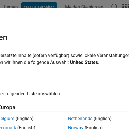
Lernen
Melden Sie sich an
MATLAB erhalten
en
ren nach
ersetzte Inhalte (sofern verfügbar) sowie lokale Veranstaltung
n wir Ihnen die folgende Auswahl:
United States
.
er folgenden Liste auswählen:
Europa
Belgium
(English)
Netherlands
(English)
Denmark
(English)
Norway
(English)