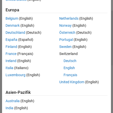
Europa
Belgium
(English)
Netherlands
(English)
Trust Center
Handelsmarken
Datenschutz-Richtlinien
Denmark
(English)
Norway
(English)
Datendiebstahl verhindern
Status von Anwendungen
Kontakt
Deutschland
(Deutsch)
Österreich
(Deutsch)
© 1994-2026 The MathWorks, Inc.
España
(Español)
Portugal
(English)
Finland
(English)
Sweden
(English)
Website auswählen
Deutschland
France
(Français)
Switzerland
Ireland
(English)
Deutsch
Italia
(Italiano)
English
Luxembourg
(English)
Français
United Kingdom
(English)
Asien-Pazifik
Australia
(English)
India
(English)