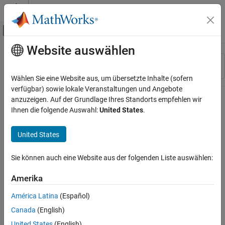
Weiter zum Inhalt
MATLAB Hilfe-Center
Umschaltung für Off-Canvas-Navigation
Website auswählen
Hauptinhalt
Ressource
Sortieren nach
Source
Wählen Sie eine Website aus, um übersetzte Inhalte (sofern
verfügbar) sowie lokale Veranstaltungen und Angebote
Status
anzuzeigen. Auf der Grundlage Ihres Standorts empfehlen wir
Ihnen die folgende Auswahl:
United States
.
United States
Sie können auch eine Website aus der folgenden Liste auswählen:
Amerika
América Latina
(Español)
Canada
(English)
United States
(English)