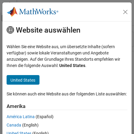
Weiter zum Inhalt
MATLAB Hilfe-Center
Umschaltung für Off-Canvas-Navigation
Website auswählen
Hauptinhalt
Ressource
Sortieren nach
Source
Wählen Sie eine Website aus, um übersetzte Inhalte (sofern
verfügbar) sowie lokale Veranstaltungen und Angebote
Status
anzuzeigen. Auf der Grundlage Ihres Standorts empfehlen wir
Ihnen die folgende Auswahl:
United States
.
United States
Sie können auch eine Website aus der folgenden Liste auswählen:
Amerika
América Latina
(Español)
Canada
(English)
United States
(English)