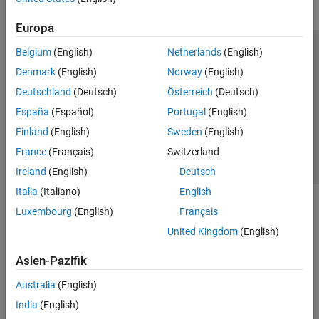
Europa
Belgium
(English)
Netherlands
(English)
Trust Center
Handelsmarken
Datenschutz-Richtlinien
Denmark
(English)
Norway
(English)
Datendiebstahl verhindern
Status von Anwendungen
Kontakt
Deutschland
(Deutsch)
Österreich
(Deutsch)
© 1994-2026 The MathWorks, Inc.
España
(Español)
Portugal
(English)
Finland
(English)
Sweden
(English)
Website auswählen
Deutschland
France
(Français)
Switzerland
Ireland
(English)
Deutsch
Italia
(Italiano)
English
Luxembourg
(English)
Français
United Kingdom
(English)
Asien-Pazifik
Australia
(English)
India
(English)