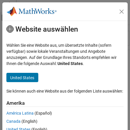
Weiter zum Inhalt
MATLAB Hilfe-Center
Umschaltung für Off-Canvas-Navigation
Website auswählen
Hauptinhalt
Ressource
Sortieren nach
Source
Wählen Sie eine Website aus, um übersetzte Inhalte (sofern
verfügbar) sowie lokale Veranstaltungen und Angebote
Status
anzuzeigen. Auf der Grundlage Ihres Standorts empfehlen wir
Ihnen die folgende Auswahl:
United States
.
United States
Sie können auch eine Website aus der folgenden Liste auswählen:
Amerika
América Latina
(Español)
Canada
(English)
United States
(English)