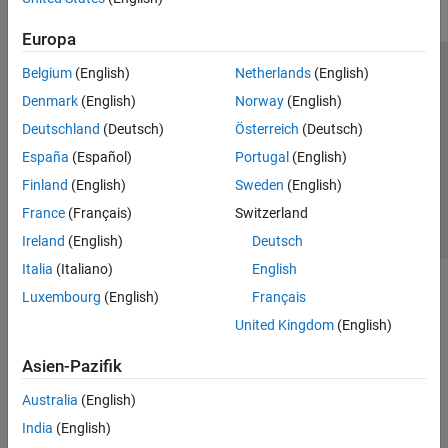
Europa
Belgium
(English)
Netherlands
(English)
Trust Center
Handelsmarken
Datenschutz-Richtlinien
Denmark
(English)
Norway
(English)
Datendiebstahl verhindern
Status von Anwendungen
Kontakt
Deutschland
(Deutsch)
Österreich
(Deutsch)
© 1994-2026 The MathWorks, Inc.
España
(Español)
Portugal
(English)
Finland
(English)
Sweden
(English)
Website auswählen
Deutschland
France
(Français)
Switzerland
Ireland
(English)
Deutsch
Italia
(Italiano)
English
Luxembourg
(English)
Français
United Kingdom
(English)
Asien-Pazifik
Australia
(English)
India
(English)