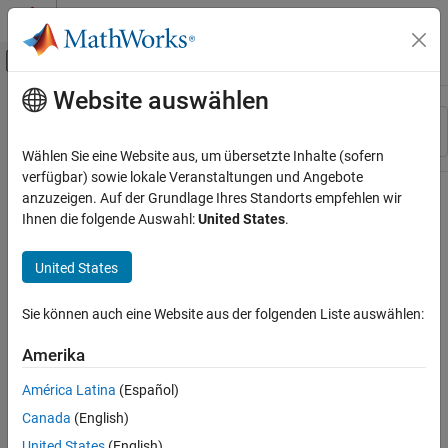
Weiter zum Inhalt
MATLAB Hilfe-Center
Umschaltung für Off-Canvas-Navigation
Website auswählen
Hauptinhalt
Ressource
Sortieren nach
Source
Wählen Sie eine Website aus, um übersetzte Inhalte (sofern
verfügbar) sowie lokale Veranstaltungen und Angebote
Status
anzuzeigen. Auf der Grundlage Ihres Standorts empfehlen wir
Ihnen die folgende Auswahl:
United States
.
United States
Sie können auch eine Website aus der folgenden Liste auswählen:
Amerika
América Latina
(Español)
Canada
(English)
United States
(English)