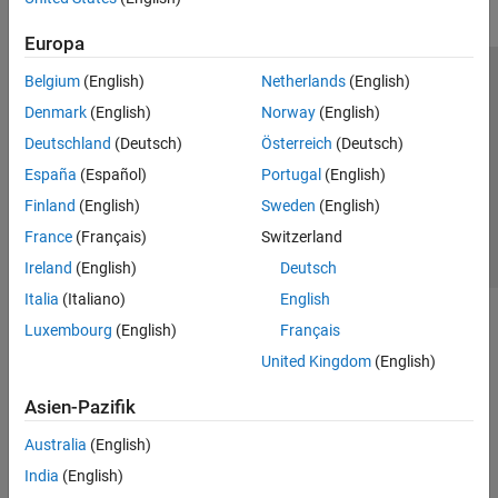
Europa
Belgium
(English)
Netherlands
(English)
Trust Center
Handelsmarken
Datenschutz-Richtlinien
Denmark
(English)
Norway
(English)
Datendiebstahl verhindern
Status von Anwendungen
Kontakt
Deutschland
(Deutsch)
Österreich
(Deutsch)
© 1994-2026 The MathWorks, Inc.
España
(Español)
Portugal
(English)
Finland
(English)
Sweden
(English)
Website auswählen
Deutschland
France
(Français)
Switzerland
Ireland
(English)
Deutsch
Italia
(Italiano)
English
Luxembourg
(English)
Français
United Kingdom
(English)
Asien-Pazifik
Australia
(English)
India
(English)