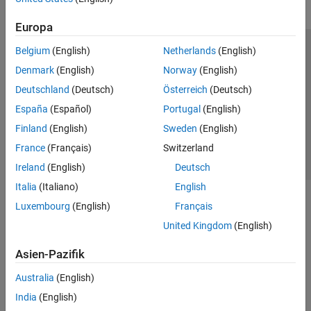
Europa
Belgium
(English)
Netherlands
(English)
Trust Center
Handelsmarken
Datenschutz-Richtlinien
Denmark
(English)
Norway
(English)
Datendiebstahl verhindern
Status von Anwendungen
Kontakt
Deutschland
(Deutsch)
Österreich
(Deutsch)
© 1994-2026 The MathWorks, Inc.
España
(Español)
Portugal
(English)
Finland
(English)
Sweden
(English)
Website auswählen
Deutschland
France
(Français)
Switzerland
Ireland
(English)
Deutsch
Italia
(Italiano)
English
Luxembourg
(English)
Français
United Kingdom
(English)
Asien-Pazifik
Australia
(English)
India
(English)