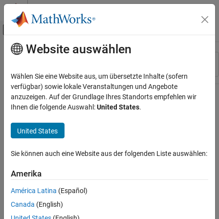
Weiter zum Inhalt
MATLAB Hilfe-Center
Umschaltung für Off-Canvas-Navigation
Website auswählen
Hauptinhalt
Ressource
Sortieren nach
Source
Wählen Sie eine Website aus, um übersetzte Inhalte (sofern
verfügbar) sowie lokale Veranstaltungen und Angebote
Status
anzuzeigen. Auf der Grundlage Ihres Standorts empfehlen wir
Ihnen die folgende Auswahl:
United States
.
United States
Sie können auch eine Website aus der folgenden Liste auswählen:
Amerika
América Latina
(Español)
Canada
(English)
United States
(English)