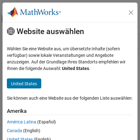
Weiter zum Inhalt
MATLAB Hilfe-Center
Umschaltung für Off-Canvas-Navigation
Website auswählen
Hauptinhalt
Ressource
Sortieren nach
Source
Wählen Sie eine Website aus, um übersetzte Inhalte (sofern
verfügbar) sowie lokale Veranstaltungen und Angebote
Status
anzuzeigen. Auf der Grundlage Ihres Standorts empfehlen wir
Ihnen die folgende Auswahl:
United States
.
United States
Sie können auch eine Website aus der folgenden Liste auswählen:
Amerika
América Latina
(Español)
Canada
(English)
United States
(English)