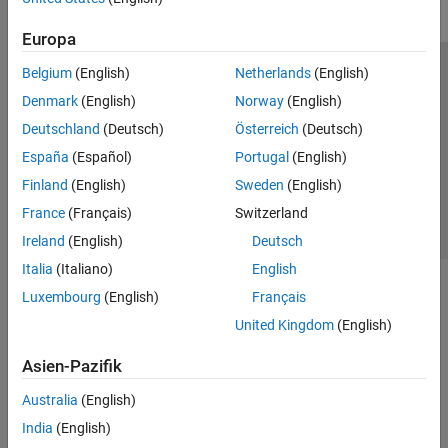
Europa
Belgium
(English)
Netherlands
(English)
Trust Center
Handelsmarken
Datenschutz-Richtlinien
Denmark
(English)
Norway
(English)
Datendiebstahl verhindern
Status von Anwendungen
Kontakt
Deutschland
(Deutsch)
Österreich
(Deutsch)
© 1994-2026 The MathWorks, Inc.
España
(Español)
Portugal
(English)
Finland
(English)
Sweden
(English)
Website auswählen
Deutschland
France
(Français)
Switzerland
Ireland
(English)
Deutsch
Italia
(Italiano)
English
Luxembourg
(English)
Français
United Kingdom
(English)
Asien-Pazifik
Australia
(English)
India
(English)