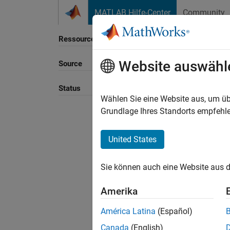
Weiter zum Inhalt
MATLAB Hilfe-Center
Community
Ressource
Website auswähl
Source
Sortie
Status
Wählen Sie eine Website aus, um üb
Grundlage Ihres Standorts empfehle
United States
Sie können auch eine Website aus d
Amerika
América Latina
(Español)
Canada
(English)