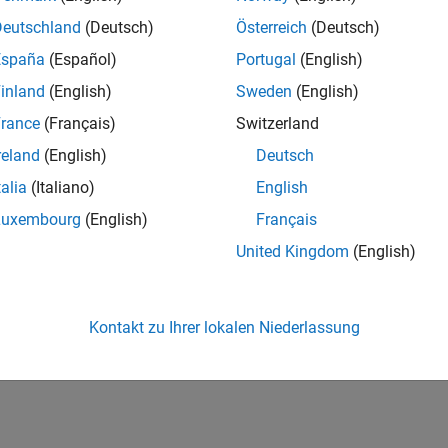
Deutschland
(Deutsch)
Österreich
(Deutsch)
España
(Español)
Portugal
(English)
inland
(English)
Sweden
(English)
rance
(Français)
Switzerland
reland
(English)
Deutsch
talia
(Italiano)
English
Luxembourg
(English)
Français
United Kingdom
(English)
Kontakt zu Ihrer lokalen Niederlassung