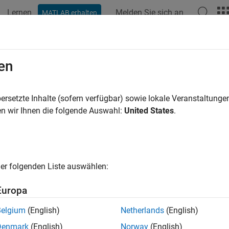
Lernen
Melden Sie sich an
MATLAB erhalten
en
ren nach
ersetzte Inhalte (sofern verfügbar) sowie lokale Veranstaltung
n wir Ihnen die folgende Auswahl:
United States
.
er folgenden Liste auswählen:
Europa
Belgium
(English)
Netherlands
(English)
Denmark
(English)
Norway
(English)