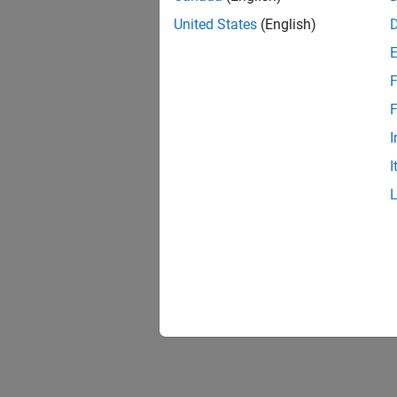
United States
(English)
F
F
I
I