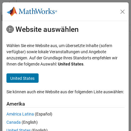
Weiter zum Inhalt
MATLAB Hilfe-Center
Umschaltung für Off-Canvas-Navigation
Website auswählen
Hauptinhalt
Ressource
Sortieren nach
Source
Wählen Sie eine Website aus, um übersetzte Inhalte (sofern
verfügbar) sowie lokale Veranstaltungen und Angebote
Status
anzuzeigen. Auf der Grundlage Ihres Standorts empfehlen wir
Ihnen die folgende Auswahl:
United States
.
United States
Sie können auch eine Website aus der folgenden Liste auswählen:
Amerika
América Latina
(Español)
Canada
(English)
United States
(English)