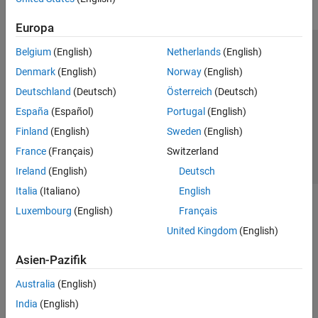
Europa
Belgium
(English)
Netherlands
(English)
Trust Center
Handelsmarken
Datenschutz-Richtlinien
Denmark
(English)
Norway
(English)
Datendiebstahl verhindern
Status von Anwendungen
Kontakt
Deutschland
(Deutsch)
Österreich
(Deutsch)
© 1994-2026 The MathWorks, Inc.
España
(Español)
Portugal
(English)
Finland
(English)
Sweden
(English)
Website auswählen
Deutschland
France
(Français)
Switzerland
Ireland
(English)
Deutsch
Italia
(Italiano)
English
Luxembourg
(English)
Français
United Kingdom
(English)
Asien-Pazifik
Australia
(English)
India
(English)