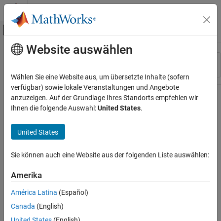
Weiter zum Inhalt
MATLAB Hilfe-Center
Umschaltung für Off-Canvas-Navigation
Website auswählen
Hauptinhalt
Ressource
Sortieren nach
Source
Wählen Sie eine Website aus, um übersetzte Inhalte (sofern
verfügbar) sowie lokale Veranstaltungen und Angebote
Status
anzuzeigen. Auf der Grundlage Ihres Standorts empfehlen wir
Ihnen die folgende Auswahl:
United States
.
United States
Sie können auch eine Website aus der folgenden Liste auswählen:
Amerika
América Latina
(Español)
Canada
(English)
United States
(English)