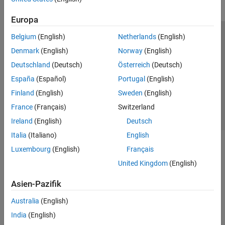
Europa
Belgium
(English)
Netherlands
(English)
Trust Center
Handelsmarken
Datenschutz-Richtlinien
Denmark
(English)
Norway
(English)
Datendiebstahl verhindern
Status von Anwendungen
Kontakt
Deutschland
(Deutsch)
Österreich
(Deutsch)
© 1994-2026 The MathWorks, Inc.
España
(Español)
Portugal
(English)
Finland
(English)
Sweden
(English)
Website auswählen
Deutschland
France
(Français)
Switzerland
Ireland
(English)
Deutsch
Italia
(Italiano)
English
Luxembourg
(English)
Français
United Kingdom
(English)
Asien-Pazifik
Australia
(English)
India
(English)