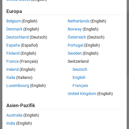
Europa
Belgium
(English)
Netherlands
(English)
Trust Center
Handelsmarken
Datenschutz-Richtlinien
Denmark
(English)
Norway
(English)
Datendiebstahl verhindern
Status von Anwendungen
Kontakt
Deutschland
(Deutsch)
Österreich
(Deutsch)
© 1994-2026 The MathWorks, Inc.
España
(Español)
Portugal
(English)
Finland
(English)
Sweden
(English)
Website auswählen
Deutschland
France
(Français)
Switzerland
Ireland
(English)
Deutsch
Italia
(Italiano)
English
Luxembourg
(English)
Français
United Kingdom
(English)
Asien-Pazifik
Australia
(English)
India
(English)