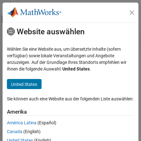
Weiter zum Inhalt
MATLAB Hilfe-Center
Umschaltung für Off-Canvas-Navigation
Website auswählen
Hauptinhalt
Ressource
Sortieren nach
Source
Wählen Sie eine Website aus, um übersetzte Inhalte (sofern
verfügbar) sowie lokale Veranstaltungen und Angebote
Status
anzuzeigen. Auf der Grundlage Ihres Standorts empfehlen wir
Ihnen die folgende Auswahl:
United States
.
United States
Sie können auch eine Website aus der folgenden Liste auswählen:
Amerika
América Latina
(Español)
Canada
(English)
United States
(English)