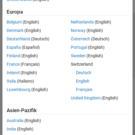
Europa
Belgium
(English)
Netherlands
(English)
Trust Center
Handelsmarken
Datenschutz-Richtlinien
Denmark
(English)
Norway
(English)
Datendiebstahl verhindern
Status von Anwendungen
Kontakt
Deutschland
(Deutsch)
Österreich
(Deutsch)
© 1994-2026 The MathWorks, Inc.
España
(Español)
Portugal
(English)
Finland
(English)
Sweden
(English)
Website auswählen
Deutschland
France
(Français)
Switzerland
Ireland
(English)
Deutsch
Italia
(Italiano)
English
Luxembourg
(English)
Français
United Kingdom
(English)
Asien-Pazifik
Australia
(English)
India
(English)