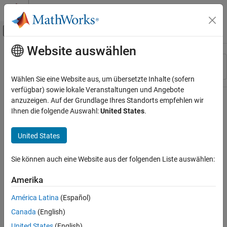
Weiter zum Inhalt
MATLAB Hilfe-Center
Umschaltung für Off-Canvas-Navigation
Website auswählen
Hauptinhalt
Ressource
Sortieren nach
Source
Wählen Sie eine Website aus, um übersetzte Inhalte (sofern
verfügbar) sowie lokale Veranstaltungen und Angebote
Status
anzuzeigen. Auf der Grundlage Ihres Standorts empfehlen wir
Ihnen die folgende Auswahl:
United States
.
United States
Sie können auch eine Website aus der folgenden Liste auswählen:
Amerika
América Latina
(Español)
Canada
(English)
United States
(English)