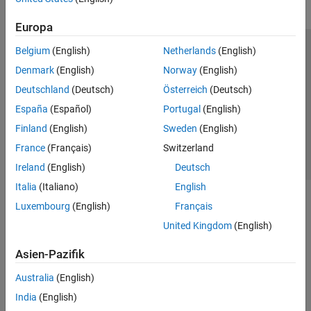
Europa
Belgium
(English)
Netherlands
(English)
Trust Center
Handelsmarken
Datenschutz-Richtlinien
Denmark
(English)
Norway
(English)
Datendiebstahl verhindern
Status von Anwendungen
Kontakt
Deutschland
(Deutsch)
Österreich
(Deutsch)
© 1994-2026 The MathWorks, Inc.
España
(Español)
Portugal
(English)
Finland
(English)
Sweden
(English)
Website auswählen
Deutschland
France
(Français)
Switzerland
Ireland
(English)
Deutsch
Italia
(Italiano)
English
Luxembourg
(English)
Français
United Kingdom
(English)
Asien-Pazifik
Australia
(English)
India
(English)