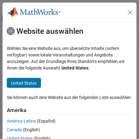
Weiter zum Inhalt
MATLAB Hilfe-Center
Umschaltung für Off-Canvas-Navigation
Website auswählen
Hauptinhalt
Ressource
Sortieren nach
Source
Wählen Sie eine Website aus, um übersetzte Inhalte (sofern
verfügbar) sowie lokale Veranstaltungen und Angebote
Status
anzuzeigen. Auf der Grundlage Ihres Standorts empfehlen wir
Ihnen die folgende Auswahl:
United States
.
United States
Sie können auch eine Website aus der folgenden Liste auswählen:
Amerika
América Latina
(Español)
Canada
(English)
United States
(English)