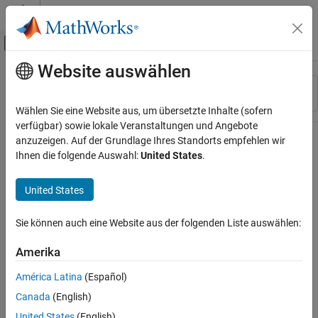
Weiter zum Inhalt
MATLAB Hilfe-Center
Umschaltung für Off-Canvas-Navigation
Website auswählen
Hauptinhalt
Ressource
Sortieren nach
Source
Wählen Sie eine Website aus, um übersetzte Inhalte (sofern
verfügbar) sowie lokale Veranstaltungen und Angebote
Status
anzuzeigen. Auf der Grundlage Ihres Standorts empfehlen wir
Ihnen die folgende Auswahl:
United States
.
United States
Sie können auch eine Website aus der folgenden Liste auswählen:
Amerika
América Latina
(Español)
Canada
(English)
United States
(English)