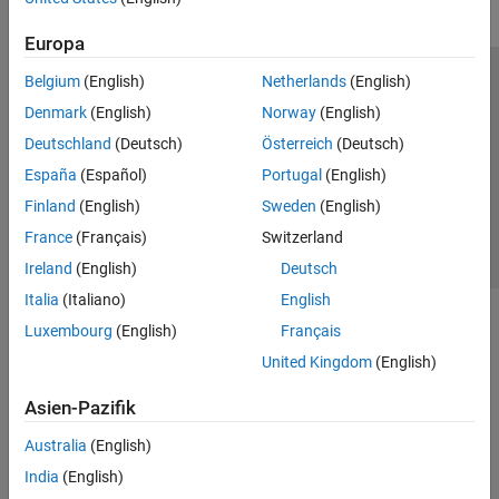
Europa
Belgium
(English)
Netherlands
(English)
Trust Center
Handelsmarken
Datenschutz-Richtlinien
Denmark
(English)
Norway
(English)
Datendiebstahl verhindern
Status von Anwendungen
Kontakt
Deutschland
(Deutsch)
Österreich
(Deutsch)
© 1994-2026 The MathWorks, Inc.
España
(Español)
Portugal
(English)
Finland
(English)
Sweden
(English)
Website auswählen
Deutschland
France
(Français)
Switzerland
Ireland
(English)
Deutsch
Italia
(Italiano)
English
Luxembourg
(English)
Français
United Kingdom
(English)
Asien-Pazifik
Australia
(English)
India
(English)