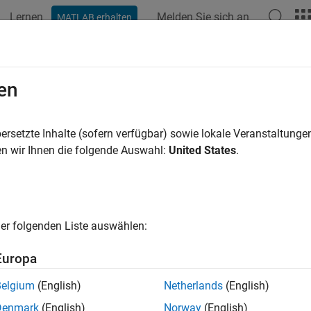
Lernen
Melden Sie sich an
MATLAB erhalten
en
ren nach
ersetzte Inhalte (sofern verfügbar) sowie lokale Veranstaltung
n wir Ihnen die folgende Auswahl:
United States
.
er folgenden Liste auswählen:
Europa
Belgium
(English)
Netherlands
(English)
Denmark
(English)
Norway
(English)