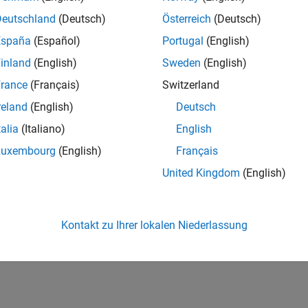
Deutschland
(Deutsch)
Österreich
(Deutsch)
España
(Español)
Portugal
(English)
inland
(English)
Sweden
(English)
rance
(Français)
Switzerland
reland
(English)
Deutsch
talia
(Italiano)
English
Luxembourg
(English)
Français
United Kingdom
(English)
Kontakt zu Ihrer lokalen Niederlassung