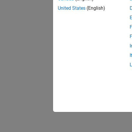
United States
(English)
F
F
I
I