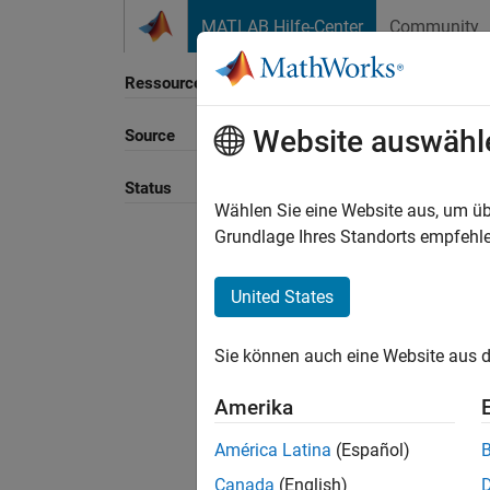
Weiter zum Inhalt
MATLAB Hilfe-Center
Community
Ressource
Website auswähl
Source
Sortie
Status
Wählen Sie eine Website aus, um üb
Grundlage Ihres Standorts empfehle
United States
Sie können auch eine Website aus d
Amerika
América Latina
(Español)
Canada
(English)