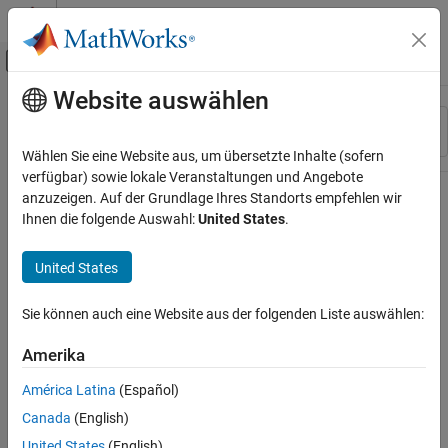
Weiter zum Inhalt
MATLAB Hilfe-Center
Umschaltung für Off-Canvas-Navigation
Website auswählen
Hauptinhalt
Ressource
Sortieren nach
Source
Wählen Sie eine Website aus, um übersetzte Inhalte (sofern
verfügbar) sowie lokale Veranstaltungen und Angebote
Status
anzuzeigen. Auf der Grundlage Ihres Standorts empfehlen wir
Ihnen die folgende Auswahl:
United States
.
United States
Sie können auch eine Website aus der folgenden Liste auswählen:
Amerika
América Latina
(Español)
Canada
(English)
United States
(English)