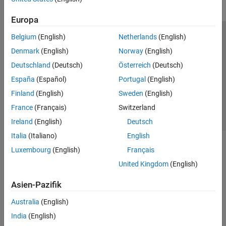
Europa
Belgium
(English)
Netherlands
(English)
Trust Center
Handelsmarken
Datenschutz-Richtlinien
Denmark
(English)
Norway
(English)
Datendiebstahl verhindern
Status von Anwendungen
Kontakt
Deutschland
(Deutsch)
Österreich
(Deutsch)
© 1994-2026 The MathWorks, Inc.
España
(Español)
Portugal
(English)
Finland
(English)
Sweden
(English)
Website auswählen
Deutschland
France
(Français)
Switzerland
Ireland
(English)
Deutsch
Italia
(Italiano)
English
Luxembourg
(English)
Français
United Kingdom
(English)
Asien-Pazifik
Australia
(English)
India
(English)