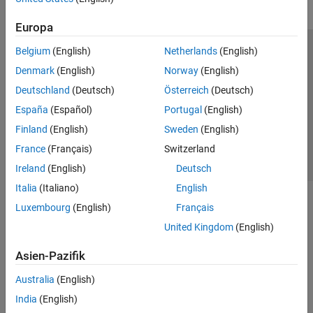
Europa
Belgium
(English)
Netherlands
(English)
Trust Center
Handelsmarken
Datenschutz-Richtlinien
Denmark
(English)
Norway
(English)
Datendiebstahl verhindern
Status von Anwendungen
Kontakt
Deutschland
(Deutsch)
Österreich
(Deutsch)
© 1994-2026 The MathWorks, Inc.
España
(Español)
Portugal
(English)
Finland
(English)
Sweden
(English)
Website auswählen
Deutschland
France
(Français)
Switzerland
Ireland
(English)
Deutsch
Italia
(Italiano)
English
Luxembourg
(English)
Français
United Kingdom
(English)
Asien-Pazifik
Australia
(English)
India
(English)