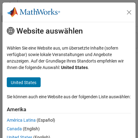
Weiter zum Inhalt
MATLAB Hilfe-Center
Umschaltung für Off-Canvas-Navigation
Website auswählen
Hauptinhalt
Ressource
Sortieren nach
Source
Wählen Sie eine Website aus, um übersetzte Inhalte (sofern
verfügbar) sowie lokale Veranstaltungen und Angebote
Status
anzuzeigen. Auf der Grundlage Ihres Standorts empfehlen wir
Ihnen die folgende Auswahl:
United States
.
United States
Sie können auch eine Website aus der folgenden Liste auswählen:
Amerika
América Latina
(Español)
Canada
(English)
United States
(English)