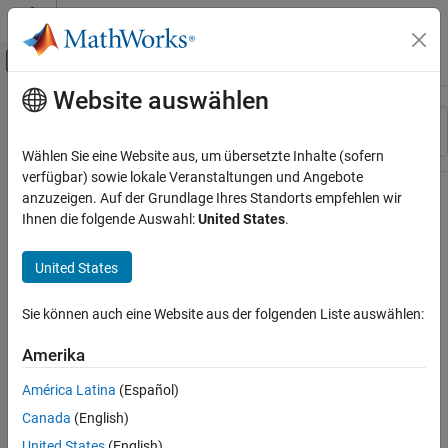
Weiter zum Inhalt
MATLAB Hilfe-Center
Umschaltung für Off-Canvas-Navigation
Website auswählen
Hauptinhalt
Ressource
Sortieren nach
Source
Wählen Sie eine Website aus, um übersetzte Inhalte (sofern
verfügbar) sowie lokale Veranstaltungen und Angebote
Status
anzuzeigen. Auf der Grundlage Ihres Standorts empfehlen wir
Ihnen die folgende Auswahl:
United States
.
United States
Sie können auch eine Website aus der folgenden Liste auswählen:
Amerika
América Latina
(Español)
Canada
(English)
United States
(English)