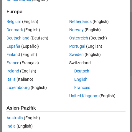
Europa
Belgium
(English)
Netherlands
(English)
Trust Center
Handelsmarken
Datenschutz-Richtlinien
Denmark
(English)
Norway
(English)
Datendiebstahl verhindern
Status von Anwendungen
Kontakt
Deutschland
(Deutsch)
Österreich
(Deutsch)
© 1994-2026 The MathWorks, Inc.
España
(Español)
Portugal
(English)
Finland
(English)
Sweden
(English)
Website auswählen
Deutschland
France
(Français)
Switzerland
Ireland
(English)
Deutsch
Italia
(Italiano)
English
Luxembourg
(English)
Français
United Kingdom
(English)
Asien-Pazifik
Australia
(English)
India
(English)