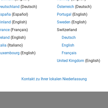
Deutschland
(Deutsch)
Österreich
(Deutsch)
España
(Español)
Portugal
(English)
inland
(English)
Sweden
(English)
rance
(Français)
Switzerland
reland
(English)
Deutsch
talia
(Italiano)
English
Luxembourg
(English)
Français
United Kingdom
(English)
Kontakt zu Ihrer lokalen Niederlassung