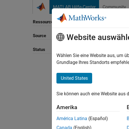
Weiter zum Inhalt
MATLAB Hilfe-Center
Community
Ressource
Website auswähl
Source
Sortie
Status
Wählen Sie eine Website aus, um üb
Grundlage Ihres Standorts empfehle
United States
Sie können auch eine Website aus d
Amerika
América Latina
(Español)
Canada
(English)