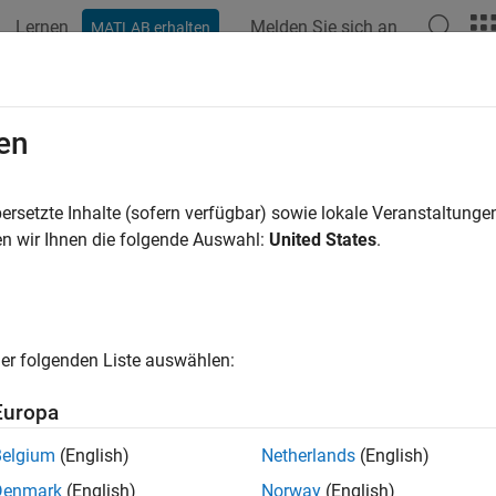
Lernen
Melden Sie sich an
MATLAB erhalten
en
ren nach
ersetzte Inhalte (sofern verfügbar) sowie lokale Veranstaltung
n wir Ihnen die folgende Auswahl:
United States
.
er folgenden Liste auswählen:
Europa
Belgium
(English)
Netherlands
(English)
Denmark
(English)
Norway
(English)