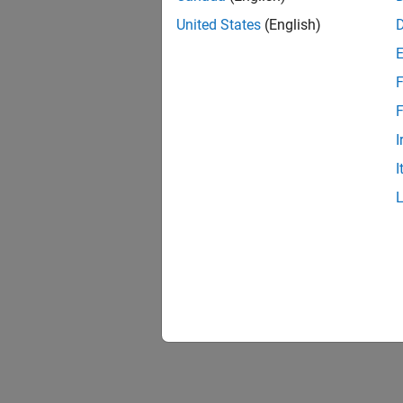
United States
(English)
F
F
I
I