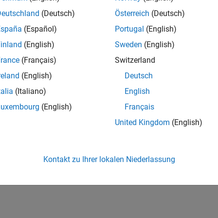
Deutschland
(Deutsch)
Österreich
(Deutsch)
España
(Español)
Portugal
(English)
inland
(English)
Sweden
(English)
rance
(Français)
Switzerland
reland
(English)
Deutsch
talia
(Italiano)
English
Luxembourg
(English)
Français
United Kingdom
(English)
Kontakt zu Ihrer lokalen Niederlassung