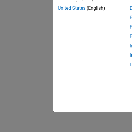
United States
(English)
F
F
I
I