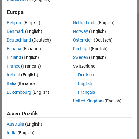
Europa
Belgium
(English)
Netherlands
(English)
Trust Center
Handelsmarken
Datenschutz-Richtlinien
Denmark
(English)
Norway
(English)
Datendiebstahl verhindern
Status von Anwendungen
Kontakt
Deutschland
(Deutsch)
Österreich
(Deutsch)
© 1994-2026 The MathWorks, Inc.
España
(Español)
Portugal
(English)
Finland
(English)
Sweden
(English)
Website auswählen
Deutschland
France
(Français)
Switzerland
Ireland
(English)
Deutsch
Italia
(Italiano)
English
Luxembourg
(English)
Français
United Kingdom
(English)
Asien-Pazifik
Australia
(English)
India
(English)