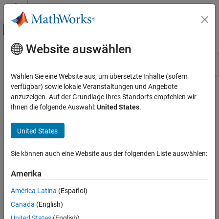
Weiter zum Inhalt
MATLAB Hilfe-Center
Umschaltung für Off-Canvas-Navigation
Website auswählen
Hauptinhalt
Ressource
Sortieren nach
Source
Wählen Sie eine Website aus, um übersetzte Inhalte (sofern
verfügbar) sowie lokale Veranstaltungen und Angebote
Status
anzuzeigen. Auf der Grundlage Ihres Standorts empfehlen wir
Ihnen die folgende Auswahl:
United States
.
United States
Sie können auch eine Website aus der folgenden Liste auswählen:
Amerika
América Latina
(Español)
Canada
(English)
United States
(English)