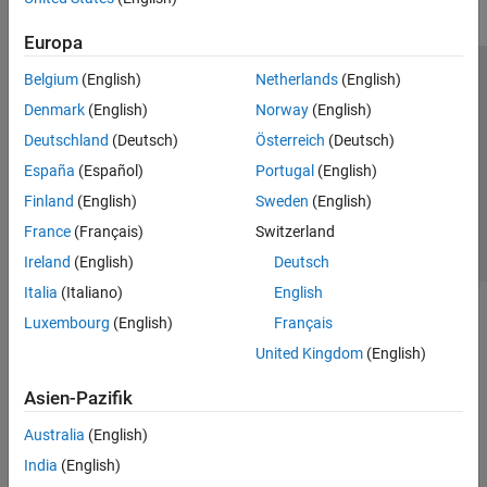
Europa
Belgium
(English)
Netherlands
(English)
Trust Center
Handelsmarken
Datenschutz-Richtlinien
Denmark
(English)
Norway
(English)
Datendiebstahl verhindern
Status von Anwendungen
Kontakt
Deutschland
(Deutsch)
Österreich
(Deutsch)
© 1994-2026 The MathWorks, Inc.
España
(Español)
Portugal
(English)
Finland
(English)
Sweden
(English)
Website auswählen
Deutschland
France
(Français)
Switzerland
Ireland
(English)
Deutsch
Italia
(Italiano)
English
Luxembourg
(English)
Français
United Kingdom
(English)
Asien-Pazifik
Australia
(English)
India
(English)