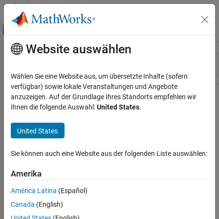
Weiter zum Inhalt
MATLAB Hilfe-Center
Umschaltung für Off-Canvas-Navigation
Website auswählen
Hauptinhalt
Ressource
Sortieren nach
Source
Wählen Sie eine Website aus, um übersetzte Inhalte (sofern
verfügbar) sowie lokale Veranstaltungen und Angebote
Status
anzuzeigen. Auf der Grundlage Ihres Standorts empfehlen wir
Ihnen die folgende Auswahl:
United States
.
United States
Sie können auch eine Website aus der folgenden Liste auswählen:
Amerika
América Latina
(Español)
Canada
(English)
United States
(English)