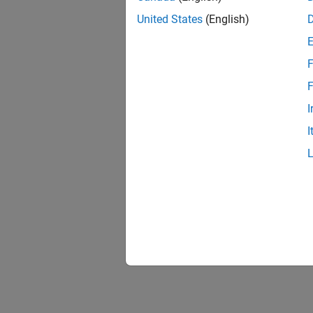
United States
(English)
F
F
I
I