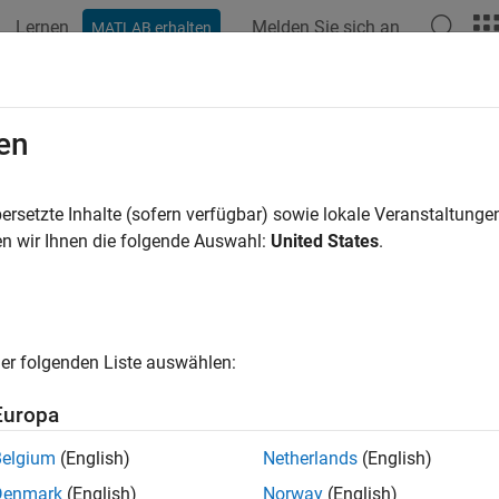
Lernen
Melden Sie sich an
MATLAB erhalten
en
ren nach
ersetzte Inhalte (sofern verfügbar) sowie lokale Veranstaltung
n wir Ihnen die folgende Auswahl:
United States
.
er folgenden Liste auswählen:
Europa
Belgium
(English)
Netherlands
(English)
Denmark
(English)
Norway
(English)