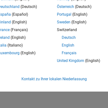
Deutschland
(Deutsch)
Österreich
(Deutsch)
España
(Español)
Portugal
(English)
inland
(English)
Sweden
(English)
rance
(Français)
Switzerland
reland
(English)
Deutsch
talia
(Italiano)
English
Luxembourg
(English)
Français
United Kingdom
(English)
Kontakt zu Ihrer lokalen Niederlassung