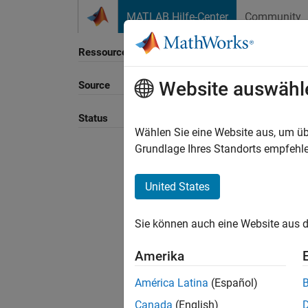
Weiter zum Inhalt
MATLAB Hilfe-Center
Community
Ressource
Website auswähl
Source
Sortie
Status
Wählen Sie eine Website aus, um üb
Grundlage Ihres Standorts empfehle
United States
Sie können auch eine Website aus d
Amerika
América Latina
(Español)
Canada
(English)