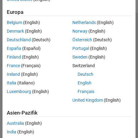
Europa
Belgium
(English)
Netherlands
(English)
Trust Center
Handelsmarken
Datenschutz-Richtlinien
Denmark
(English)
Norway
(English)
Datendiebstahl verhindern
Status von Anwendungen
Kontakt
Deutschland
(Deutsch)
Österreich
(Deutsch)
© 1994-2026 The MathWorks, Inc.
España
(Español)
Portugal
(English)
Finland
(English)
Sweden
(English)
Website auswählen
Deutschland
France
(Français)
Switzerland
Ireland
(English)
Deutsch
Italia
(Italiano)
English
Luxembourg
(English)
Français
United Kingdom
(English)
Asien-Pazifik
Australia
(English)
India
(English)