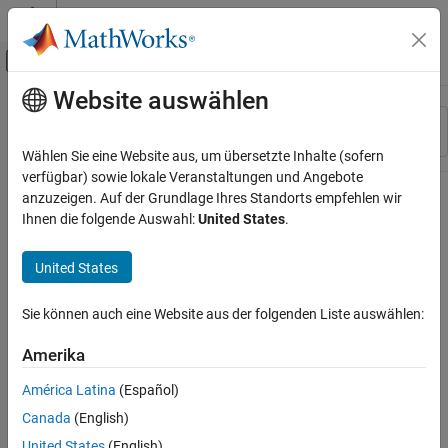
Weiter zum Inhalt
MATLAB Hilfe-Center
Umschaltung für Off-Canvas-Navigation
Website auswählen
Hauptinhalt
Ressource
Sortieren nach
Source
Wählen Sie eine Website aus, um übersetzte Inhalte (sofern
verfügbar) sowie lokale Veranstaltungen und Angebote
Status
anzuzeigen. Auf der Grundlage Ihres Standorts empfehlen wir
Ihnen die folgende Auswahl:
United States
.
United States
Sie können auch eine Website aus der folgenden Liste auswählen:
Amerika
América Latina
(Español)
Canada
(English)
United States
(English)