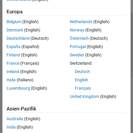
Europa
Belgium
(English)
Netherlands
(English)
Trust Center
Handelsmarken
Datenschutz-Richtlinien
Denmark
(English)
Norway
(English)
Datendiebstahl verhindern
Status von Anwendungen
Kontakt
Deutschland
(Deutsch)
Österreich
(Deutsch)
© 1994-2026 The MathWorks, Inc.
España
(Español)
Portugal
(English)
Finland
(English)
Sweden
(English)
Website auswählen
Deutschland
France
(Français)
Switzerland
Ireland
(English)
Deutsch
Italia
(Italiano)
English
Luxembourg
(English)
Français
United Kingdom
(English)
Asien-Pazifik
Australia
(English)
India
(English)