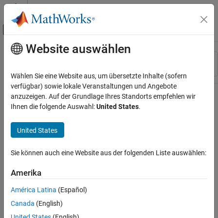
Weiter zum Inhalt
MATLAB Hilfe-Center
Umschaltung für Off-Canvas-Navigation
Website auswählen
Hauptinhalt
Ressource
Sortieren nach
Source
Wählen Sie eine Website aus, um übersetzte Inhalte (sofern
verfügbar) sowie lokale Veranstaltungen und Angebote
Status
anzuzeigen. Auf der Grundlage Ihres Standorts empfehlen wir
Ihnen die folgende Auswahl:
United States
.
United States
Sie können auch eine Website aus der folgenden Liste auswählen:
Amerika
América Latina
(Español)
Canada
(English)
United States
(English)