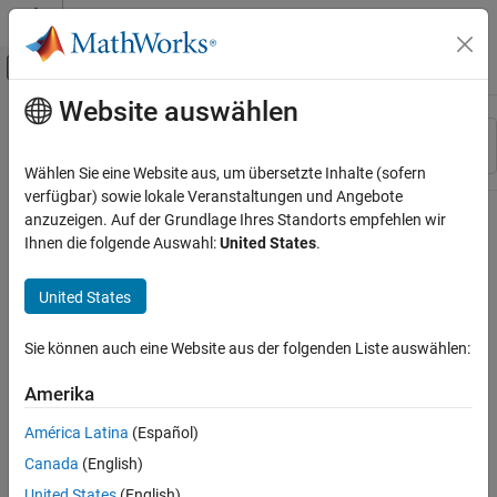
Weiter zum Inhalt
MATLAB Hilfe-Center
Umschaltung für Off-Canvas-Navigation
Website auswählen
Hauptinhalt
Ressource
Sortieren nach
Source
Wählen Sie eine Website aus, um übersetzte Inhalte (sofern
verfügbar) sowie lokale Veranstaltungen und Angebote
Status
anzuzeigen. Auf der Grundlage Ihres Standorts empfehlen wir
Ihnen die folgende Auswahl:
United States
.
United States
Sie können auch eine Website aus der folgenden Liste auswählen:
Amerika
América Latina
(Español)
Canada
(English)
United States
(English)