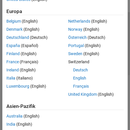
Europa
Belgium
(English)
Netherlands
(English)
Trust Center
Handelsmarken
Datenschutz-Richtlinien
Denmark
(English)
Norway
(English)
Datendiebstahl verhindern
Status von Anwendungen
Kontakt
Deutschland
(Deutsch)
Österreich
(Deutsch)
© 1994-2026 The MathWorks, Inc.
España
(Español)
Portugal
(English)
Finland
(English)
Sweden
(English)
Website auswählen
Deutschland
France
(Français)
Switzerland
Ireland
(English)
Deutsch
Italia
(Italiano)
English
Luxembourg
(English)
Français
United Kingdom
(English)
Asien-Pazifik
Australia
(English)
India
(English)