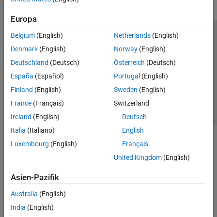
Europa
Belgium
(English)
Netherlands
(English)
Trust Center
Handelsmarken
Datenschutz-Richtlinien
Denmark
(English)
Norway
(English)
Datendiebstahl verhindern
Status von Anwendungen
Kontakt
Deutschland
(Deutsch)
Österreich
(Deutsch)
© 1994-2026 The MathWorks, Inc.
España
(Español)
Portugal
(English)
Finland
(English)
Sweden
(English)
Website auswählen
Deutschland
France
(Français)
Switzerland
Ireland
(English)
Deutsch
Italia
(Italiano)
English
Luxembourg
(English)
Français
United Kingdom
(English)
Asien-Pazifik
Australia
(English)
India
(English)