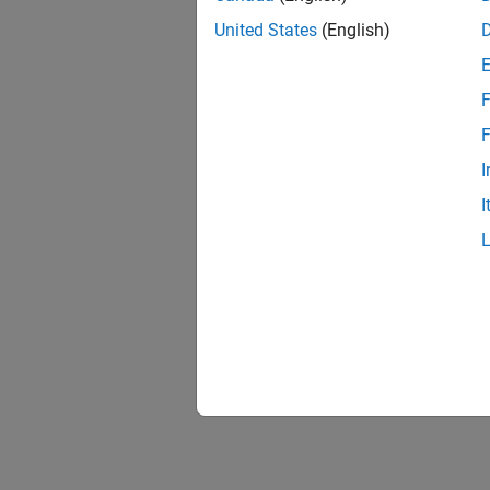
United States
(English)
F
F
I
I