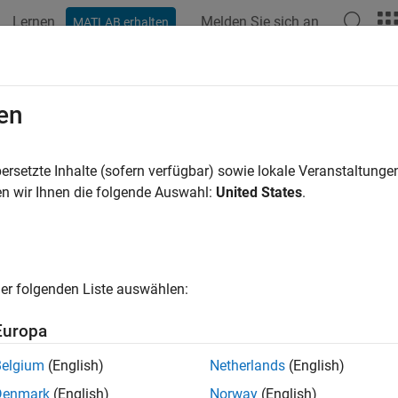
Lernen
Melden Sie sich an
MATLAB erhalten
en
ren nach
ersetzte Inhalte (sofern verfügbar) sowie lokale Veranstaltung
n wir Ihnen die folgende Auswahl:
United States
.
er folgenden Liste auswählen:
Europa
Belgium
(English)
Netherlands
(English)
Denmark
(English)
Norway
(English)