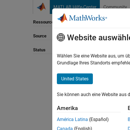
Weiter zum Inhalt
MATLAB Hilfe-Center
Community
Ressource
Website auswähl
Source
Sortie
Status
Wählen Sie eine Website aus, um üb
Grundlage Ihres Standorts empfehle
United States
Sie können auch eine Website aus d
Amerika
América Latina
(Español)
Canada
(English)