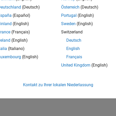
Deutschland
(Deutsch)
Österreich
(Deutsch)
España
(Español)
Portugal
(English)
inland
(English)
Sweden
(English)
rance
(Français)
Switzerland
reland
(English)
Deutsch
talia
(Italiano)
English
Luxembourg
(English)
Français
United Kingdom
(English)
Kontakt zu Ihrer lokalen Niederlassung