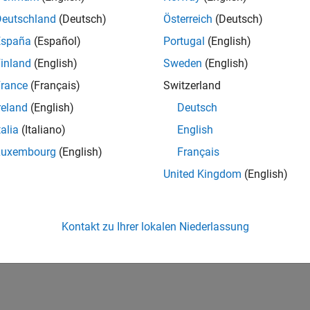
Deutschland
(Deutsch)
Österreich
(Deutsch)
España
(Español)
Portugal
(English)
inland
(English)
Sweden
(English)
rance
(Français)
Switzerland
reland
(English)
Deutsch
talia
(Italiano)
English
Luxembourg
(English)
Français
United Kingdom
(English)
Kontakt zu Ihrer lokalen Niederlassung