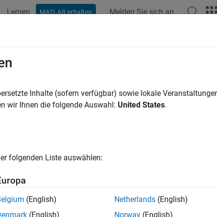
Lernen
Melden Sie sich an
MATLAB erhalten
en
ren nach
ersetzte Inhalte (sofern verfügbar) sowie lokale Veranstaltung
n wir Ihnen die folgende Auswahl:
United States
.
er folgenden Liste auswählen:
Europa
Belgium
(English)
Netherlands
(English)
Denmark
(English)
Norway
(English)