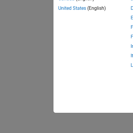
United States
(English)
F
F
I
I