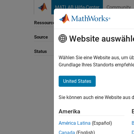
Weiter zum Inhalt
MATLAB Hilfe-Center
Community
Ressource
Website auswähl
Source
Sortie
Status
Wählen Sie eine Website aus, um üb
Grundlage Ihres Standorts empfehle
United States
Sie können auch eine Website aus d
Amerika
América Latina
(Español)
Canada
(English)