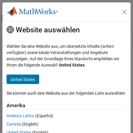
Weiter zum Inhalt
MATLAB Hilfe-Center
Umschaltung für Off-Canvas-Navigation
Website auswählen
Hauptinhalt
Ressource
Sortieren nach
Source
Wählen Sie eine Website aus, um übersetzte Inhalte (sofern
verfügbar) sowie lokale Veranstaltungen und Angebote
Status
anzuzeigen. Auf der Grundlage Ihres Standorts empfehlen wir
Ihnen die folgende Auswahl:
United States
.
United States
Sie können auch eine Website aus der folgenden Liste auswählen:
Amerika
América Latina
(Español)
Canada
(English)
United States
(English)