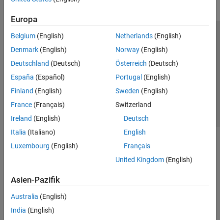
Europa
Belgium
(English)
Netherlands
(English)
Trust Center
Handelsmarken
Datenschutz-Richtlinien
Denmark
(English)
Norway
(English)
Datendiebstahl verhindern
Status von Anwendungen
Kontakt
Deutschland
(Deutsch)
Österreich
(Deutsch)
© 1994-2026 The MathWorks, Inc.
España
(Español)
Portugal
(English)
Finland
(English)
Sweden
(English)
Website auswählen
Deutschland
France
(Français)
Switzerland
Ireland
(English)
Deutsch
Italia
(Italiano)
English
Luxembourg
(English)
Français
United Kingdom
(English)
Asien-Pazifik
Australia
(English)
India
(English)