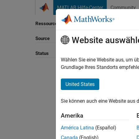
Weiter zum Inhalt
MATLAB Hilfe-Center
Community
Ressource
Website auswähl
Source
Sortie
Status
Wählen Sie eine Website aus, um üb
Grundlage Ihres Standorts empfehle
United States
Sie können auch eine Website aus d
Amerika
América Latina
(Español)
Canada
(English)