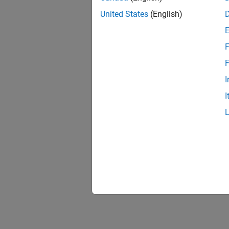
United States
(English)
F
F
I
I