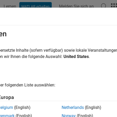
Lernen
Melden Sie sich an
MATLAB erhalten
en
ren nach
ersetzte Inhalte (sofern verfügbar) sowie lokale Veranstaltung
n wir Ihnen die folgende Auswahl:
United States
.
er folgenden Liste auswählen:
Europa
Belgium
(English)
Netherlands
(English)
Denmark
(English)
Norway
(English)