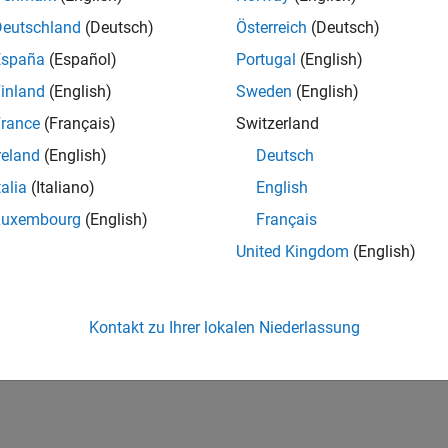
Deutschland
(Deutsch)
Österreich
(Deutsch)
España
(Español)
Portugal
(English)
inland
(English)
Sweden
(English)
rance
(Français)
Switzerland
reland
(English)
Deutsch
talia
(Italiano)
English
Luxembourg
(English)
Français
United Kingdom
(English)
Kontakt zu Ihrer lokalen Niederlassung