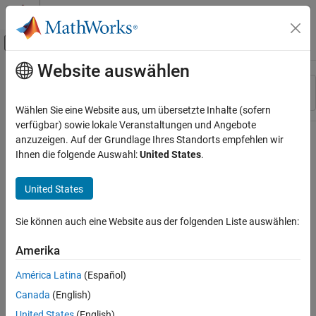
Weiter zum Inhalt
MATLAB Hilfe-Center
Umschaltung für Off-Canvas-Navigation
Website auswählen
Hauptinhalt
Ressource
Sortieren nach
Source
Wählen Sie eine Website aus, um übersetzte Inhalte (sofern
verfügbar) sowie lokale Veranstaltungen und Angebote
Status
anzuzeigen. Auf der Grundlage Ihres Standorts empfehlen wir
Ihnen die folgende Auswahl:
United States
.
United States
Sie können auch eine Website aus der folgenden Liste auswählen:
Amerika
América Latina
(Español)
Canada
(English)
United States
(English)