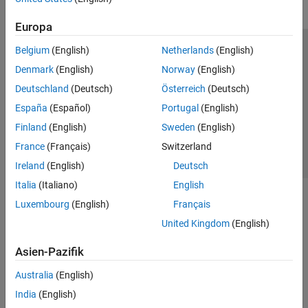
Europa
Belgium
(English)
Netherlands
(English)
Trust Center
Handelsmarken
Datenschutz-Richtlinien
Denmark
(English)
Norway
(English)
Datendiebstahl verhindern
Status von Anwendungen
Kontakt
Deutschland
(Deutsch)
Österreich
(Deutsch)
© 1994-2026 The MathWorks, Inc.
España
(Español)
Portugal
(English)
Finland
(English)
Sweden
(English)
Website auswählen
Deutschland
France
(Français)
Switzerland
Ireland
(English)
Deutsch
Italia
(Italiano)
English
Luxembourg
(English)
Français
United Kingdom
(English)
Asien-Pazifik
Australia
(English)
India
(English)