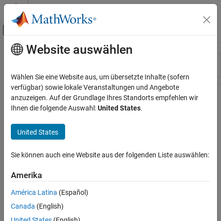
Weiter zum Inhalt
MATLAB Hilfe-Center
Umschaltung für Off-Canvas-Navigation
Website auswählen
Hauptinhalt
Ressource
Sortieren nach
Source
Wählen Sie eine Website aus, um übersetzte Inhalte (sofern
verfügbar) sowie lokale Veranstaltungen und Angebote
Status
anzuzeigen. Auf der Grundlage Ihres Standorts empfehlen wir
Ihnen die folgende Auswahl:
United States
.
United States
Sie können auch eine Website aus der folgenden Liste auswählen:
Amerika
América Latina
(Español)
Canada
(English)
United States
(English)