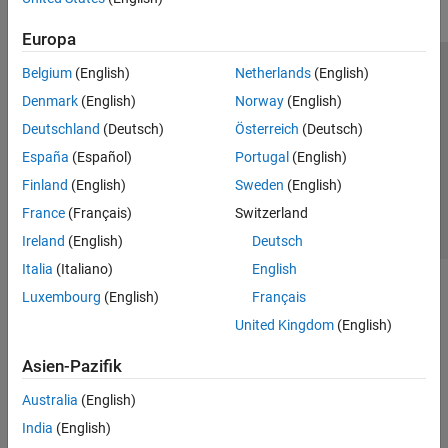
Europa
Belgium
(English)
Netherlands
(English)
Trust Center
Handelsmarken
Datenschutz-Richtlinien
Denmark
(English)
Norway
(English)
Datendiebstahl verhindern
Status von Anwendungen
Kontakt
Deutschland
(Deutsch)
Österreich
(Deutsch)
© 1994-2026 The MathWorks, Inc.
España
(Español)
Portugal
(English)
Finland
(English)
Sweden
(English)
Website auswählen
Deutschland
France
(Français)
Switzerland
Ireland
(English)
Deutsch
Italia
(Italiano)
English
Luxembourg
(English)
Français
United Kingdom
(English)
Asien-Pazifik
Australia
(English)
India
(English)