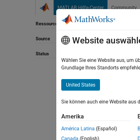
Weiter zum Inhalt
MATLAB Hilfe-Center
Community
Ressource
Website auswähl
Source
Sortie
Status
Wählen Sie eine Website aus, um üb
Grundlage Ihres Standorts empfehle
United States
Sie können auch eine Website aus d
Amerika
América Latina
(Español)
Canada
(English)