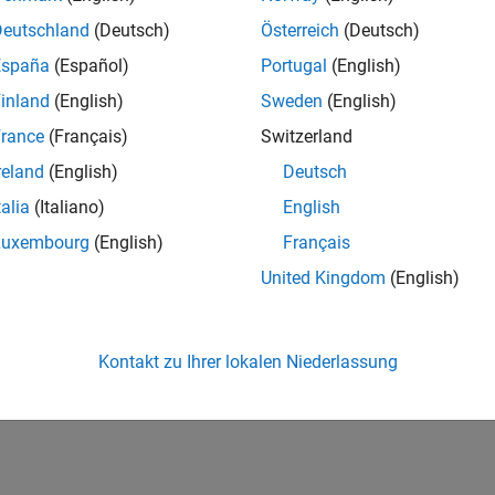
Deutschland
(Deutsch)
Österreich
(Deutsch)
España
(Español)
Portugal
(English)
inland
(English)
Sweden
(English)
rance
(Français)
Switzerland
reland
(English)
Deutsch
talia
(Italiano)
English
Luxembourg
(English)
Français
United Kingdom
(English)
Kontakt zu Ihrer lokalen Niederlassung