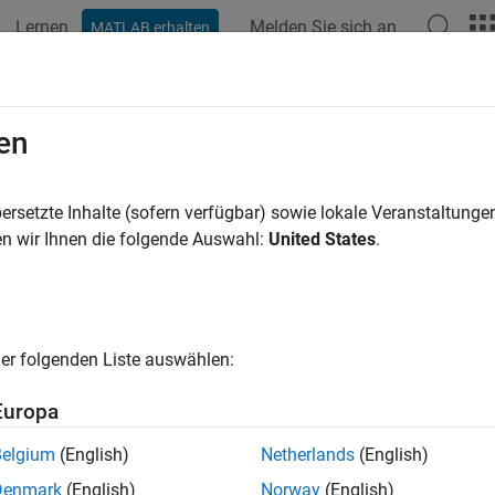
Lernen
Melden Sie sich an
MATLAB erhalten
en
ren nach
ersetzte Inhalte (sofern verfügbar) sowie lokale Veranstaltung
n wir Ihnen die folgende Auswahl:
United States
.
er folgenden Liste auswählen:
Europa
Belgium
(English)
Netherlands
(English)
Denmark
(English)
Norway
(English)