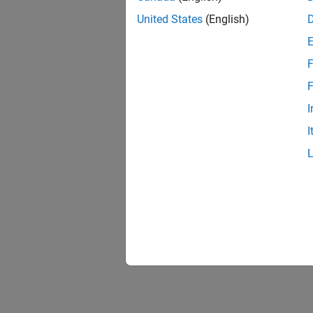
United States
(English)
F
F
I
I