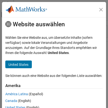
Weiter zum Inhalt
MATLAB Hilfe-Center
Umschaltung für Off-Canvas-Navigation
Website auswählen
Hauptinhalt
Ressource
Sortieren nach
Source
Wählen Sie eine Website aus, um übersetzte Inhalte (sofern
verfügbar) sowie lokale Veranstaltungen und Angebote
Status
anzuzeigen. Auf der Grundlage Ihres Standorts empfehlen wir
Ihnen die folgende Auswahl:
United States
.
United States
Sie können auch eine Website aus der folgenden Liste auswählen:
Amerika
América Latina
(Español)
Canada
(English)
United States
(English)