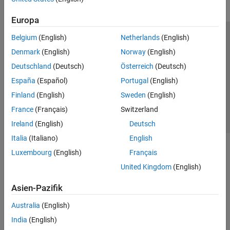
Europa
Belgium
(English)
Netherlands
(English)
Trust Center
Handelsmarken
Datenschutz-Richtlinien
Denmark
(English)
Norway
(English)
Datendiebstahl verhindern
Status von Anwendungen
Kontakt
Deutschland
(Deutsch)
Österreich
(Deutsch)
© 1994-2026 The MathWorks, Inc.
España
(Español)
Portugal
(English)
Finland
(English)
Sweden
(English)
Website auswählen
Deutschland
France
(Français)
Switzerland
Ireland
(English)
Deutsch
Italia
(Italiano)
English
Luxembourg
(English)
Français
United Kingdom
(English)
Asien-Pazifik
Australia
(English)
India
(English)