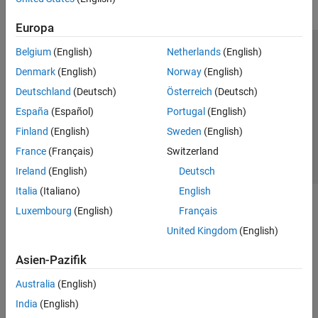
Europa
Belgium
(English)
Netherlands
(English)
Trust Center
Handelsmarken
Datenschutz-Richtlinien
Denmark
(English)
Norway
(English)
Datendiebstahl verhindern
Status von Anwendungen
Kontakt
Deutschland
(Deutsch)
Österreich
(Deutsch)
© 1994-2026 The MathWorks, Inc.
España
(Español)
Portugal
(English)
Finland
(English)
Sweden
(English)
Website auswählen
Deutschland
France
(Français)
Switzerland
Ireland
(English)
Deutsch
Italia
(Italiano)
English
Luxembourg
(English)
Français
United Kingdom
(English)
Asien-Pazifik
Australia
(English)
India
(English)