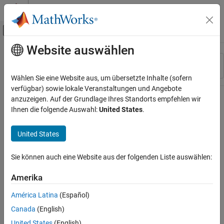
Weiter zum Inhalt
MATLAB Hilfe-Center
Umschaltung für Off-Canvas-Navigation
Website auswählen
Hauptinhalt
Ressource
Sortieren nach
Source
Wählen Sie eine Website aus, um übersetzte Inhalte (sofern
verfügbar) sowie lokale Veranstaltungen und Angebote
Status
anzuzeigen. Auf der Grundlage Ihres Standorts empfehlen wir
Ihnen die folgende Auswahl:
United States
.
United States
Sie können auch eine Website aus der folgenden Liste auswählen:
Amerika
América Latina
(Español)
Canada
(English)
United States
(English)