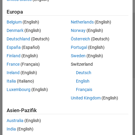
Europa
Belgium
(English)
Netherlands
(English)
Trust Center
Handelsmarken
Datenschutz-Richtlinien
Denmark
(English)
Norway
(English)
Datendiebstahl verhindern
Status von Anwendungen
Kontakt
Deutschland
(Deutsch)
Österreich
(Deutsch)
© 1994-2026 The MathWorks, Inc.
España
(Español)
Portugal
(English)
Finland
(English)
Sweden
(English)
Website auswählen
Deutschland
France
(Français)
Switzerland
Ireland
(English)
Deutsch
Italia
(Italiano)
English
Luxembourg
(English)
Français
United Kingdom
(English)
Asien-Pazifik
Australia
(English)
India
(English)