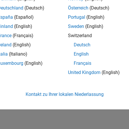
Deutschland
(Deutsch)
Österreich
(Deutsch)
España
(Español)
Portugal
(English)
inland
(English)
Sweden
(English)
rance
(Français)
Switzerland
reland
(English)
Deutsch
talia
(Italiano)
English
Luxembourg
(English)
Français
United Kingdom
(English)
Kontakt zu Ihrer lokalen Niederlassung