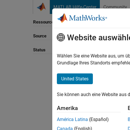
Weiter zum Inhalt
MATLAB Hilfe-Center
Community
Ressource
Website auswähl
Source
Sortie
Status
Wählen Sie eine Website aus, um üb
Grundlage Ihres Standorts empfehle
United States
Sie können auch eine Website aus d
Amerika
América Latina
(Español)
Canada
(English)