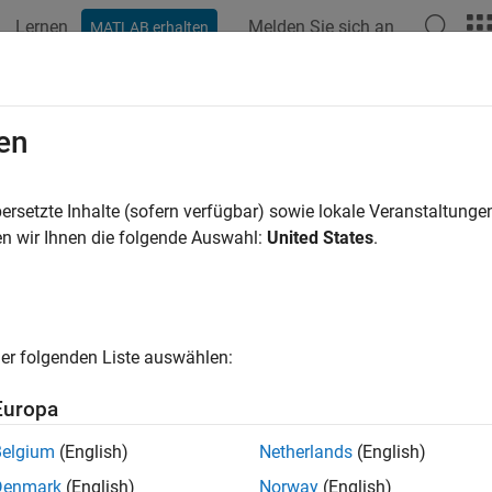
Lernen
Melden Sie sich an
MATLAB erhalten
en
ren nach
ersetzte Inhalte (sofern verfügbar) sowie lokale Veranstaltung
n wir Ihnen die folgende Auswahl:
United States
.
er folgenden Liste auswählen:
Europa
Belgium
(English)
Netherlands
(English)
Denmark
(English)
Norway
(English)