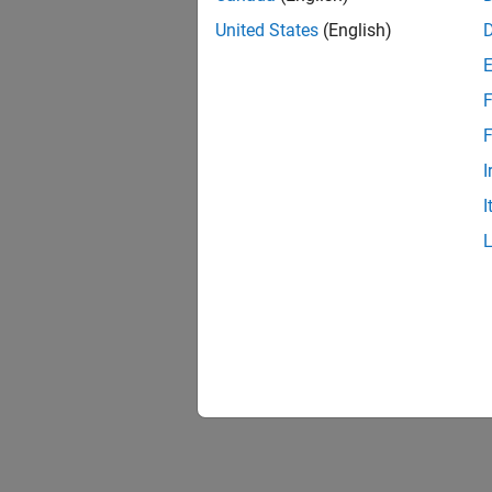
United States
(English)
F
F
I
I