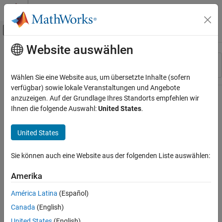
Weiter zum Inhalt
MATLAB Hilfe-Center
Umschaltung für Off-Canvas-Navigation
Website auswählen
Hauptinhalt
Ressource
Sortieren nach
Source
Wählen Sie eine Website aus, um übersetzte Inhalte (sofern
verfügbar) sowie lokale Veranstaltungen und Angebote
Status
anzuzeigen. Auf der Grundlage Ihres Standorts empfehlen wir
Ihnen die folgende Auswahl:
United States
.
United States
Sie können auch eine Website aus der folgenden Liste auswählen:
Amerika
América Latina
(Español)
Canada
(English)
United States
(English)