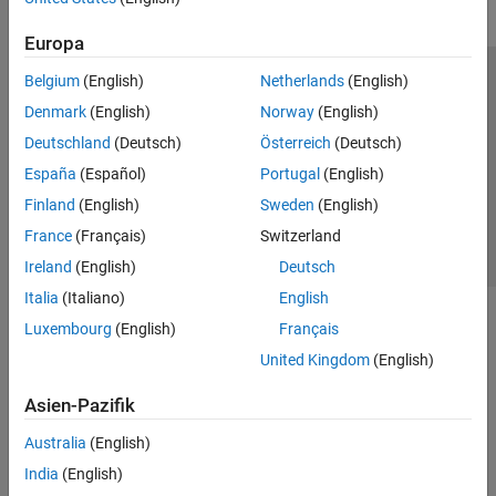
Europa
Belgium
(English)
Netherlands
(English)
Trust Center
Handelsmarken
Datenschutz-Richtlinien
Denmark
(English)
Norway
(English)
Datendiebstahl verhindern
Status von Anwendungen
Kontakt
Deutschland
(Deutsch)
Österreich
(Deutsch)
© 1994-2026 The MathWorks, Inc.
España
(Español)
Portugal
(English)
Finland
(English)
Sweden
(English)
Website auswählen
Deutschland
France
(Français)
Switzerland
Ireland
(English)
Deutsch
Italia
(Italiano)
English
Luxembourg
(English)
Français
United Kingdom
(English)
Asien-Pazifik
Australia
(English)
India
(English)