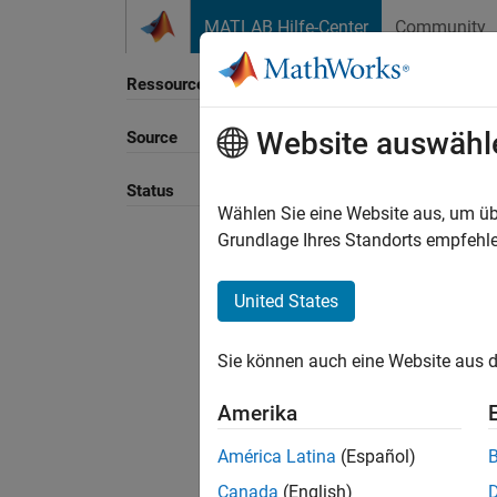
Weiter zum Inhalt
MATLAB Hilfe-Center
Community
Ressource
Website auswähl
Source
Sortie
Status
Wählen Sie eine Website aus, um üb
Grundlage Ihres Standorts empfehle
United States
Sie können auch eine Website aus d
Amerika
América Latina
(Español)
Canada
(English)