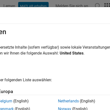
Lernen
Melden Sie sich an
MATLAB erhalten
en
ren nach
ersetzte Inhalte (sofern verfügbar) sowie lokale Veranstaltung
n wir Ihnen die folgende Auswahl:
United States
.
er folgenden Liste auswählen:
Europa
Belgium
(English)
Netherlands
(English)
Denmark
(English)
Norway
(English)