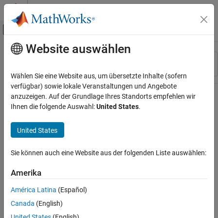
Weiter zum Inhalt
MATLAB Hilfe-Center
Umschaltung für Off-Canvas-Navigation
Website auswählen
Hauptinhalt
Ressource
Sortieren nach
Source
Wählen Sie eine Website aus, um übersetzte Inhalte (sofern
verfügbar) sowie lokale Veranstaltungen und Angebote
Status
anzuzeigen. Auf der Grundlage Ihres Standorts empfehlen wir
Ihnen die folgende Auswahl:
United States
.
United States
Sie können auch eine Website aus der folgenden Liste auswählen:
Amerika
América Latina
(Español)
Canada
(English)
United States
(English)