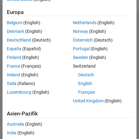
Europa
Belgium
(English)
Netherlands
(English)
Trust Center
Handelsmarken
Datenschutz-Richtlinien
Denmark
(English)
Norway
(English)
Datendiebstahl verhindern
Status von Anwendungen
Kontakt
Deutschland
(Deutsch)
Österreich
(Deutsch)
© 1994-2026 The MathWorks, Inc.
España
(Español)
Portugal
(English)
Finland
(English)
Sweden
(English)
Website auswählen
Deutschland
France
(Français)
Switzerland
Ireland
(English)
Deutsch
Italia
(Italiano)
English
Luxembourg
(English)
Français
United Kingdom
(English)
Asien-Pazifik
Australia
(English)
India
(English)